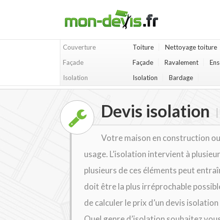
Couverture
Toiture
Nettoyage toiture
Façade
Façade
Ravalement
Ens
Isolation
Isolation
Bardage
Devis isolation
Votre maison en construction ou
usage. L’isolation intervient à plusieu
plusieurs de ces éléments peut entraîn
doit être la plus irréprochable possib
de calculer le prix d’un devis isolat
Quel genre d’isolation souhaitez vous