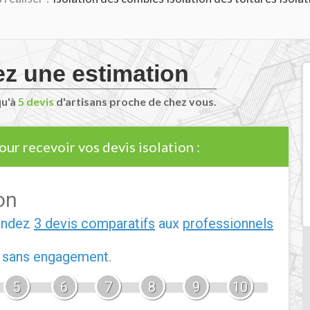
z une estimation
qu'à
5 devis
d'artisans proche de chez vous.
our recevoir vos devis isolation :
on
andez
3 devis comparatifs
aux
professionnels
t sans engagement.
5
6
7
8
9
10