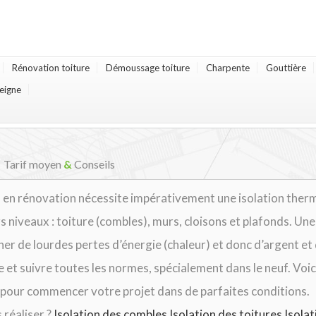
Rénovation toiture
Démoussage toiture
Charpente
Gouttière
eigne
Tarif moyen
&
Conseils
 en rénovation nécessite impérativement une isolation thermi
rs niveaux : toiture (combles), murs, cloisons et plafonds. Une
er de lourdes pertes d’énergie (chaleur) et donc d’argent et 
le et suivre toutes les normes, spécialement dans le neuf. Vo
ion pour commencer votre projet dans de parfaites conditions.
 réaliser ?
Isolation des combles
Isolation des toitures
Isola