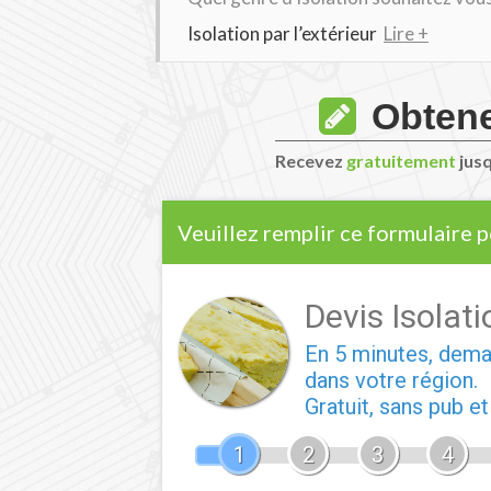
Isolation par l’extérieur
Lire +
Obtene
Recevez
gratuitement
jus
Veuillez remplir ce formulaire p
Devis Isolati
En 5 minutes, dem
dans votre région.
Gratuit, sans pub e
1
2
3
4