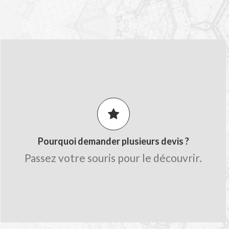
LES AVANTAGES MON-DEVIS.FR
Comparez les prix pour obtenir le
meilleur tarif.
Obtenez des conseils de la part des
artisans.
Pourquoi demander plusieurs devis ?
Gagnez du temps sur le chiffrage avec
Passez votre souris pour le découvrir.
une seule demande.
Trouvez des professionnels qualifiés
proche de chez vous.