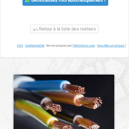
Géolocalisez-moi automatiquement !
Retour à la liste des métiers
CGU
-
Confidentialité
- Service proposé par
ViteUnDevis.com
-
Vous êtes un artisan ?