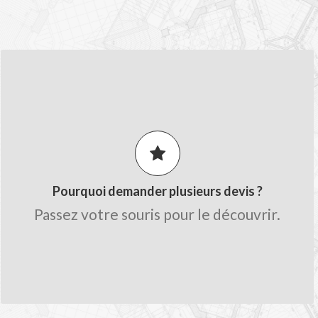
LES AVANTAGES MON-DEVIS.FR
Comparez les prix pour obtenir le
meilleur tarif.
Obtenez des conseils de la part des
artisans.
Pourquoi demander plusieurs devis ?
Gagnez du temps sur le chiffrage avec
Passez votre souris pour le découvrir.
une seule demande.
Trouvez des professionnels qualifiés
proche de chez vous.