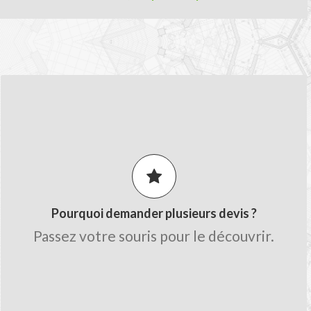
LES AVANTAGES MON-DEVIS.FR
Comparez les prix pour obtenir le
meilleur tarif.
Obtenez des conseils de la part des
artisans.
Pourquoi demander plusieurs devis ?
Gagnez du temps sur le chiffrage avec
Passez votre souris pour le découvrir.
une seule demande.
Trouvez des professionnels qualifiés
proche de chez vous.