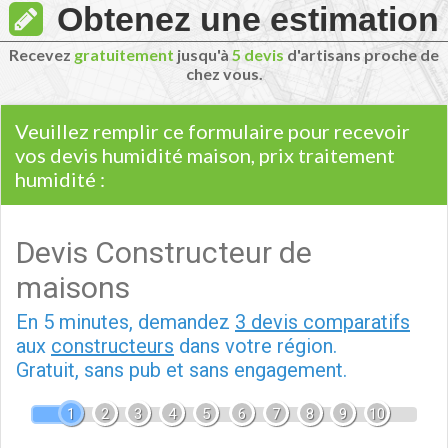
Obtenez une estimation
Recevez
gratuitement
jusqu'à
5 devis
d'artisans proche de
chez vous.
Veuillez remplir ce formulaire pour recevoir
vos devis humidité maison, prix traitement
humidité :
Devis Constructeur de
maisons
En 5 minutes, demandez
3 devis comparatifs
aux
constructeurs
dans votre région.
Gratuit, sans pub et sans engagement.
1
2
3
4
5
6
7
8
9
10