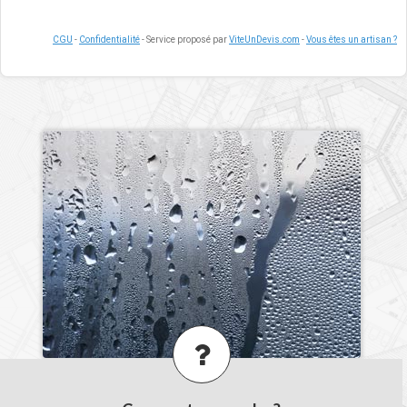
CGU
-
Confidentialité
- Service proposé par
ViteUnDevis.com
-
Vous êtes un artisan ?