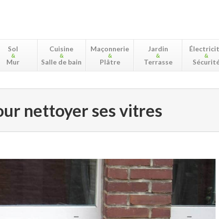
Sol
Cuisine
Maçonnerie
Jardin
Électrici
&
&
&
&
&
Mur
Salle de bain
Plâtre
Terrasse
Sécurit
our nettoyer ses vitres