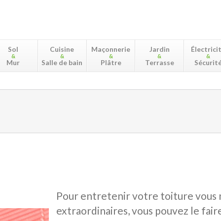
Sol
Cuisine
Maçonnerie
Jardin
Électrici
&
&
&
&
&
Mur
Salle de bain
Plâtre
Terrasse
Sécurit
Pour entretenir votre toiture vous 
extraordinaires, vous pouvez le fair