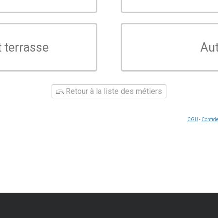
t terrasse
Aut
Retour à la liste des métiers
CGU
-
Confide