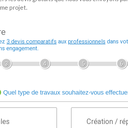
me projet.
re
dez
3 devis comparatifs
aux
professionnels
dans vot
sans engagement.
3
4
5
6
Quel type de travaux souhaitez-vous effectue
iles
Création / ré