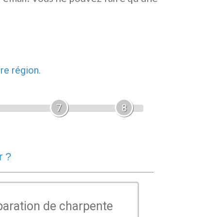
re région.
7
8
r ?
paration de charpente