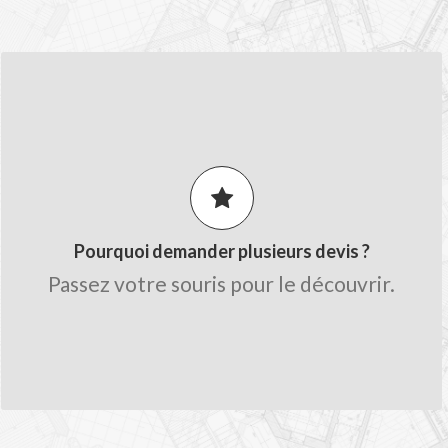
LES AVANTAGES MON-DEVIS.FR
Comparez les prix pour obtenir le
meilleur tarif.
Obtenez des conseils de la part des
artisans.
Pourquoi demander plusieurs devis ?
Gagnez du temps sur le chiffrage avec
Passez votre souris pour le découvrir.
une seule demande.
Trouvez des professionnels qualifiés
proche de chez vous.