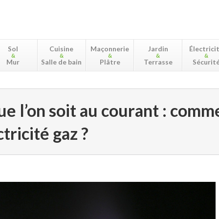
Sol
Cuisine
Maçonnerie
Jardin
Électrici
&
&
&
&
&
Mur
Salle de bain
Plâtre
Terrasse
Sécurit
ue l’on soit au courant : com
tricité gaz ?