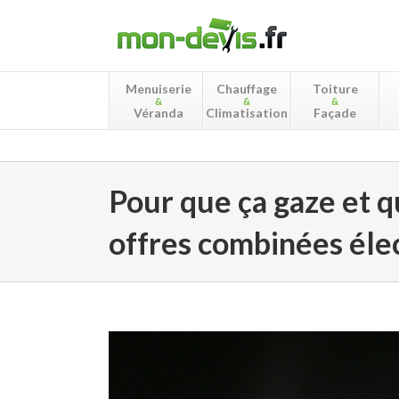
Menuiserie
Chauffage
Toiture
&
&
&
Véranda
Climatisation
Façade
Pour que ça gaze et q
offres combinées élec